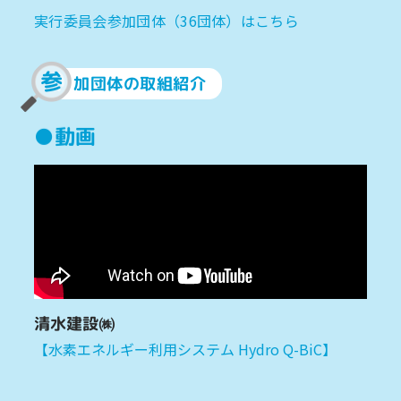
実行委員会参加団体（36団体）はこちら
参
加団体の取組紹介
●動画
清水建設㈱
【水素エネルギー利用システム Hydro Q-BiC】