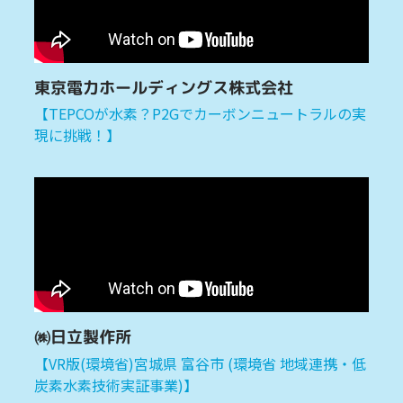
東京電力ホールディングス株式会社
【TEPCOが水素？P2Gでカーボンニュートラルの実
現に挑戦！】
㈱日立製作所
【VR版(環境省)宮城県 富谷市 (環境省 地域連携・低
炭素水素技術実証事業)】